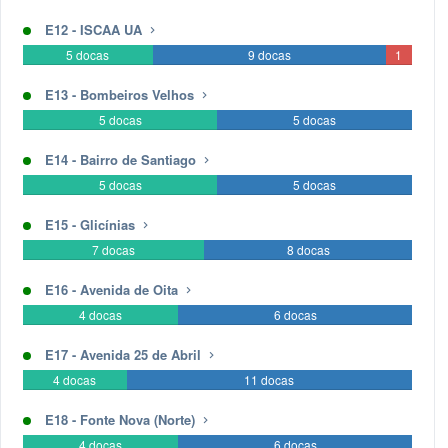
docas
docas
E12 - ISCAA UA
5 docas
9 docas
0
1
docas
docas
E13 - Bombeiros Velhos
5 docas
5 docas
0
0
docas
docas
E14 - Bairro de Santiago
5 docas
5 docas
0
0
docas
docas
E15 - Glicínias
7 docas
8 docas
0
0
docas
docas
E16 - Avenida de Oita
4 docas
6 docas
0
0
docas
docas
E17 - Avenida 25 de Abril
4 docas
11 docas
0
0
docas
docas
E18 - Fonte Nova (Norte)
4 docas
6 docas
0
0