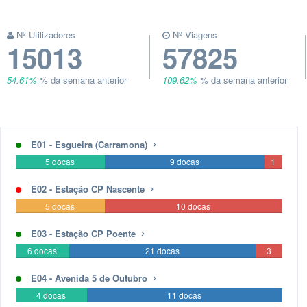
Nº Utilizadores
Nº Viagens
15013
57825
54.61%
% da semana anterior
109.62%
% da semana anterior
E01 - Esgueira (Carramona)
5 docas
9 docas
0
1
docas
docas
E02 - Estação CP Nascente
0
0
5 docas
10 docas
docas
docas
E03 - Estação CP Poente
6 docas
21 docas
0
3
docas
docas
E04 - Avenida 5 de Outubro
4 docas
11 docas
0
0