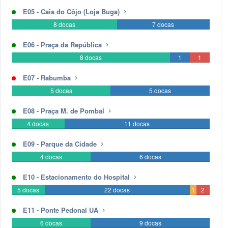
docas
docas
E05 - Cais do Côjo (Loja Buga)
8 docas
7 docas
0
0
docas
docas
E06 - Praça da República
8 docas
1
0
1
docas
docas
docas
E07 - Rabumba
5 docas
5 docas
0
0
docas
docas
E08 - Praça M. de Pombal
4 docas
11 docas
0
0
docas
docas
E09 - Parque da Cidade
4 docas
6 docas
0
0
docas
docas
E10 - Estacionamento do Hospital
5 docas
22 docas
1
2
docas
docas
E11 - Ponte Pedonal UA
6 docas
9 docas
0
0